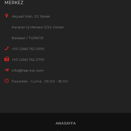
MERKEZ
Akçaali Mah. 20 Sokak
Karatan İş Merkezi 3/24 Gönen
Balıkesir / TÜRKİYE
+90 (266) 762 0995
+90 (266) 762 0799
info@hep-kar.com
Pazartesi - Cuma : 09:00 - 18:00
ANASAYFA