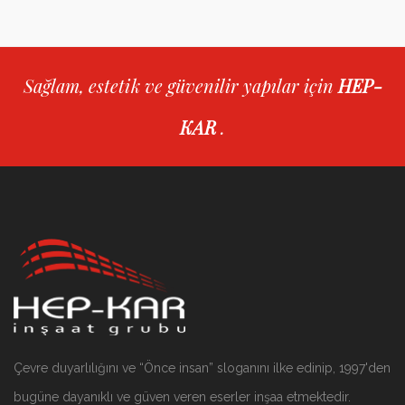
Sağlam, estetik ve güvenilir yapılar için
HEP-
KAR
.
Çevre duyarlılığını ve “Önce insan” sloganını ilke edinip, 1997'den
bugüne dayanıklı ve güven veren eserler inşaa etmektedir.