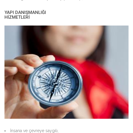
YAPI DANIŞMANLIĞI
HİZMETLERİ
İnsana ve çevreye saygılı,