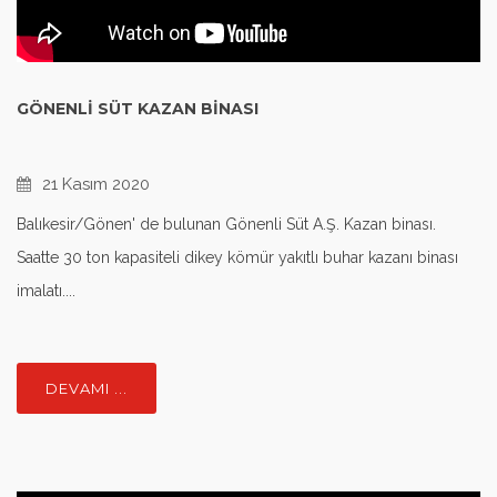
GÖNENLI SÜT KAZAN BINASI
21 Kasım 2020
Balıkesir/Gönen' de bulunan Gönenli Süt A.Ş. Kazan binası.
Saatte 30 ton kapasiteli dikey kömür yakıtlı buhar kazanı binası
imalatı....
DEVAMI ...