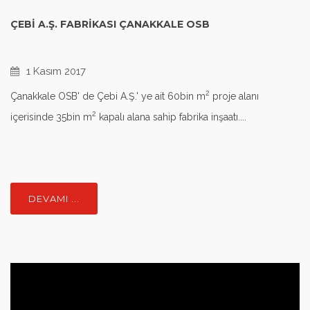
ÇEBI A.Ş. FABRIKASI ÇANAKKALE OSB
1 Kasım 2017
2
Çanakkale OSB' de Çebi A.Ş.' ye ait 60bin m
proje alanı
2
içerisinde 35bin m
kapalı alana sahip fabrika inşaatı....
DEVAMI ...