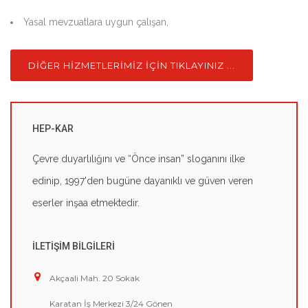
Yasal mevzuatlara uygun çalışan,
DİĞER HİZMETLERİMİZ İÇİN TIKLAYINIZ ...
HEP-KAR
Çevre duyarlılığını ve “Önce insan” sloganını ilke
edinip, 1997'den bugüne dayanıklı ve güven veren
eserler inşaa etmektedir.
İLETİŞİM BİLGİLERİ
Akçaali Mah. 20 Sokak
Karatan İş Merkezi 3/24 Gönen